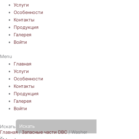
Услуги
Особенности
Контакты
Продукция
Галерея
Войти
Menu
Главная
Услуги
Особенности
Контакты
Продукция
Галерея
Войти
Искать
Главная
/
Запасные части DBC
/ Washer
×