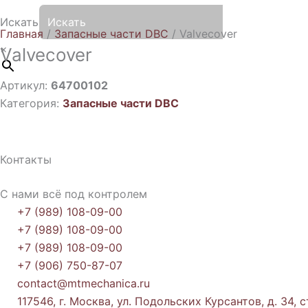
Искать
Главная
/
Запасные части DBC
/ Valvecover
×
Valvecover
Артикул:
64700102
Категория:
Запасные части DBC
Контакты
С нами всё под контролем
+7 (989) 108-09-00
+7 (989) 108-09-00
+7 (989) 108-09-00
+7 (906) 750-87-07
contact@mtmechanica.ru
117546, г. Москва, ул. Подольских Курсантов, д. 34, с