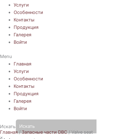
Услуги
Особенности
Контакты
Продукция
Галерея
Войти
Menu
Главная
Услуги
Особенности
Контакты
Продукция
Галерея
Войти
Искать
Главная
/
Запасные части DBC
/ Valve seat
×