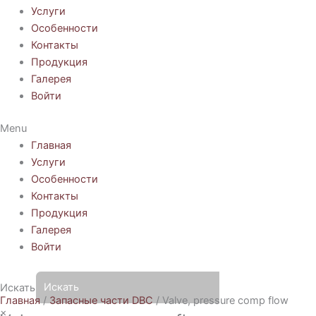
Услуги
Особенности
Контакты
Продукция
Галерея
Войти
Menu
Главная
Услуги
Особенности
Контакты
Продукция
Галерея
Войти
Искать
Главная
/
Запасные части DBC
/ Valve, pressure comp flow
×