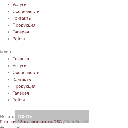
Услуги
Особенности
Контакты
Продукция
Галерея
Войти
Menu
Главная
Услуги
Особенности
Контакты
Продукция
Галерея
Войти
Искать
Главная
/
Запасные части DBC
/ Turn Buckle
×