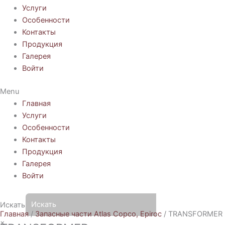
Услуги
Особенности
Контакты
Продукция
Галерея
Войти
Menu
Главная
Услуги
Особенности
Контакты
Продукция
Галерея
Войти
Искать
Главная
/
Запасные части Atlas Copco, Epiroc
/ TRANSFORMER
×