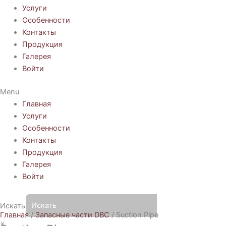
Услуги
Особенности
Контакты
Продукция
Галерея
Войти
Menu
Главная
Услуги
Особенности
Контакты
Продукция
Галерея
Войти
Искать
Главная
/
Запасные части DBC
/ Suction Pipe
×