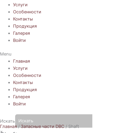
Услуги
Особенности
Контакты
Продукция
Галерея
Войти
Menu
Главная
Услуги
Особенности
Контакты
Продукция
Галерея
Войти
Искать
Главная
/
Запасные части DBC
/ Shaft
×