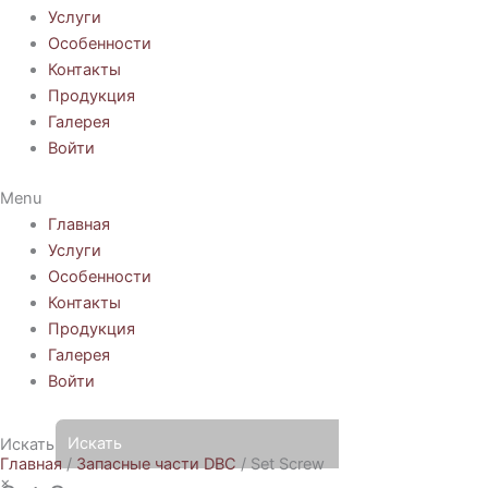
Услуги
Особенности
Контакты
Продукция
Галерея
Войти
Menu
Главная
Услуги
Особенности
Контакты
Продукция
Галерея
Войти
Искать
Главная
/
Запасные части DBC
/ Set Screw
×