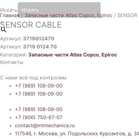
Искать
Главная
/
Запасные части Atlas Copco, Epiroc
/ SENSOR
×
SENSOR CABLE
Артикул:
3719012470
Артикул:
3719 0124 70
Категория:
Запасные части Atlas Copco, Epiroc
Контакты
С нами всё под контролем
+7 (989) 108-09-00
+7 (989) 108-09-00
+7 (989) 108-09-00
+7 (906) 750-87-07
contact@mtmechanica.ru
117546, г. Москва, ул. Подольских Курсантов, д. 34