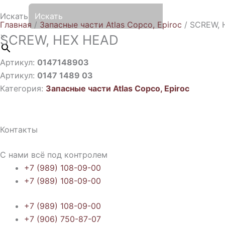
Искать
Главная
/
Запасные части Atlas Copco, Epiroc
/ SCREW, 
×
SCREW, HEX HEAD
Артикул:
0147148903
Артикул:
0147 1489 03
Категория:
Запасные части Atlas Copco, Epiroc
Контакты
С нами всё под контролем
+7 (989) 108-09-00
+7 (989) 108-09-00
+7 (989) 108-09-00
+7 (906) 750-87-07