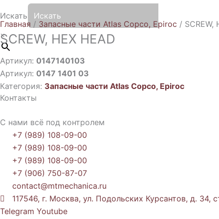
Искать
Главная
/
Запасные части Atlas Copco, Epiroc
/ SCREW, 
×
SCREW, HEX HEAD
Артикул:
0147140103
Артикул:
0147 1401 03
Категория:
Запасные части Atlas Copco, Epiroc
Контакты
С нами всё под контролем
+7 (989) 108-09-00
+7 (989) 108-09-00
+7 (989) 108-09-00
+7 (906) 750-87-07
contact@mtmechanica.ru
117546, г. Москва, ул. Подольских Курсантов, д. 34, с
Telegram
Youtube