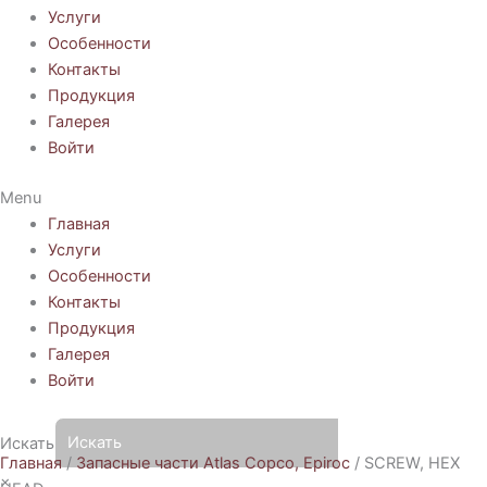
Услуги
Особенности
Контакты
Продукция
Галерея
Войти
Menu
Главная
Услуги
Особенности
Контакты
Продукция
Галерея
Войти
Искать
Главная
/
Запасные части Atlas Copco, Epiroc
/ SCREW, HEX
×