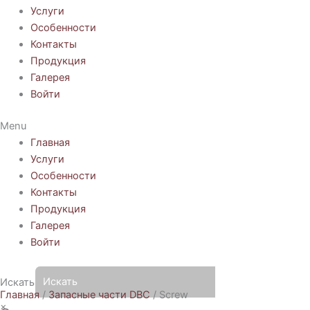
Услуги
Особенности
Контакты
Продукция
Галерея
Войти
Menu
Главная
Услуги
Особенности
Контакты
Продукция
Галерея
Войти
Искать
Главная
/
Запасные части DBC
/ Screw
×