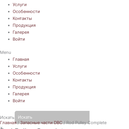
Услуги
Особенности
Контакты
Продукция
Галерея
Войти
Menu
Главная
Услуги
Особенности
Контакты
Продукция
Галерея
Войти
Искать
Главная
/
Запасные части DBC
/ Rod Pulley Complete
×