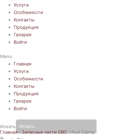
Услуги
Особенности
Контакты
Продукция
Галерея
Войти
Menu
Главная
Услуги
Особенности
Контакты
Продукция
Галерея
Войти
Искать
Главная
/
Запасные части DBC
/ Rod Clamp
×