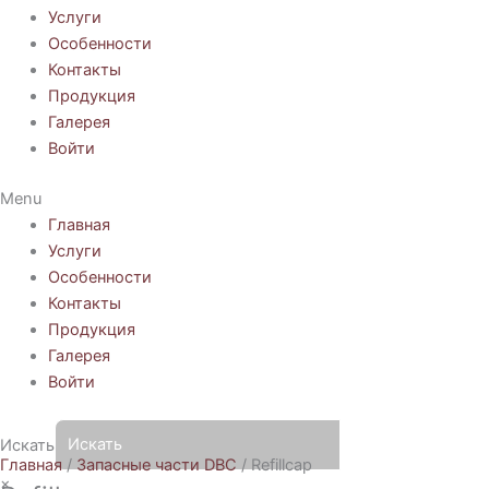
Услуги
Особенности
Контакты
Продукция
Галерея
Войти
Menu
Главная
Услуги
Особенности
Контакты
Продукция
Галерея
Войти
Искать
Главная
/
Запасные части DBC
/ Refillcap
×