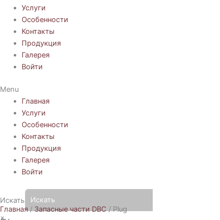
Услуги
Особенности
Контакты
Продукция
Галерея
Войти
Menu
Главная
Услуги
Особенности
Контакты
Продукция
Галерея
Войти
Искать
Главная
/
Запасные части DBC
/ Plug
×