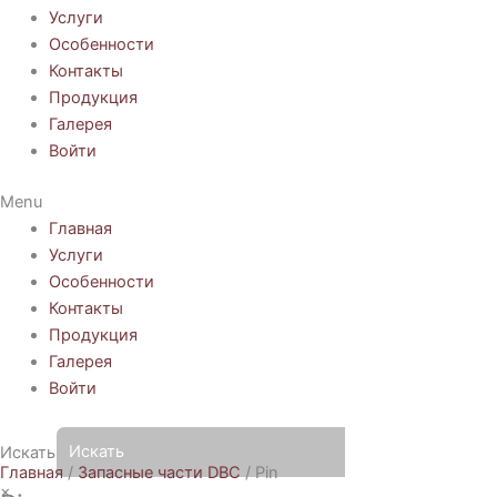
Услуги
Особенности
Контакты
Продукция
Галерея
Войти
Menu
Главная
Услуги
Особенности
Контакты
Продукция
Галерея
Войти
Искать
Главная
/
Запасные части DBC
/ Pin
×