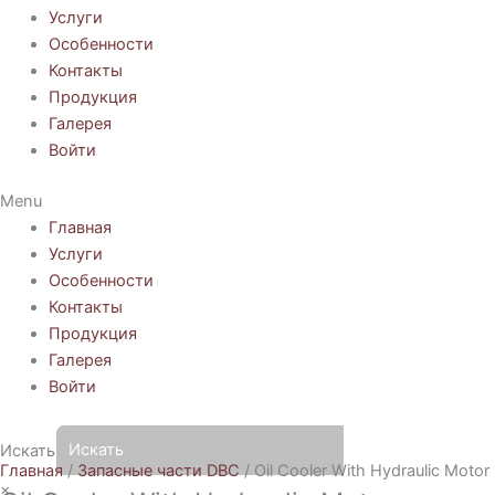
Услуги
Особенности
Контакты
Продукция
Галерея
Войти
Menu
Главная
Услуги
Особенности
Контакты
Продукция
Галерея
Войти
Искать
Главная
/
Запасные части DBC
/ Oil Cooler With Hydraulic Motor
×