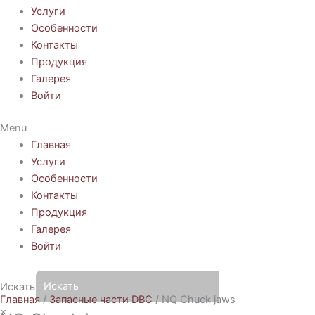
Услуги
Особенности
Контакты
Продукция
Галерея
Войти
Menu
Главная
Услуги
Особенности
Контакты
Продукция
Галерея
Войти
Искать
Главная
/
Запасные части DBC
/ NQ Chuck jaws
×