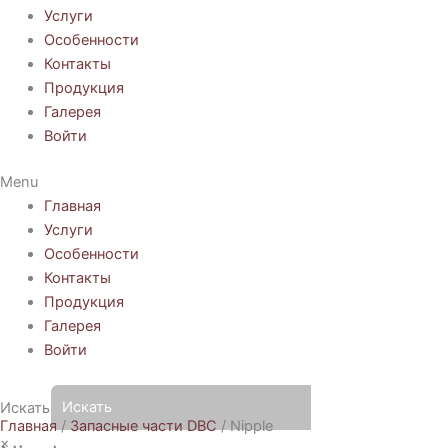
Услуги
Особенности
Контакты
Продукция
Галерея
Войти
Menu
Главная
Услуги
Особенности
Контакты
Продукция
Галерея
Войти
Искать
Главная
/
Запасные части DBC
/ Nipple
×