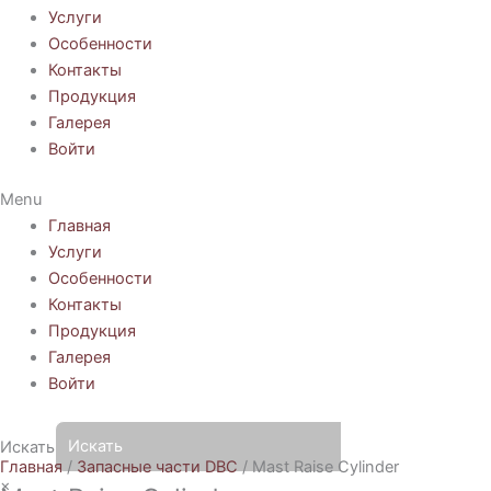
Услуги
Особенности
Контакты
Продукция
Галерея
Войти
Menu
Главная
Услуги
Особенности
Контакты
Продукция
Галерея
Войти
Искать
Главная
/
Запасные части DBC
/ Mast Raise Cylinder
×