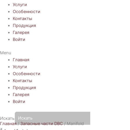
Услуги
Особенности
Контакты
Продукция
Галерея
Войти
Menu
Главная
Услуги
Особенности
Контакты
Продукция
Галерея
Войти
Искать
Главная
/
Запасные части DBC
/ Manifold
×