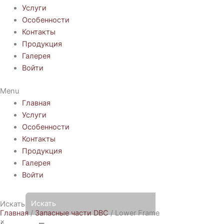
Услуги
Особенности
Контакты
Продукция
Галерея
Войти
Menu
Главная
Услуги
Особенности
Контакты
Продукция
Галерея
Войти
Искать
Главная
/
Запасные части DBC
/ Lower Frame
×