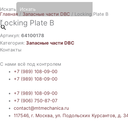
Искать
Главная
/
Запасные части DBC
/ Locking Plate B
×
Locking Plate B
Артикул:
64100178
Категория:
Запасные части DBC
Контакты
С нами всё под контролем
+7 (989) 108-09-00
+7 (989) 108-09-00
+7 (989) 108-09-00
+7 (906) 750-87-07
contact@mtmechanica.ru
117546, г. Москва, ул. Подольских Курсантов, д. 34