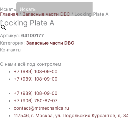
Искать
Главная
/
Запасные части DBC
/ Locking Plate A
×
Locking Plate A
Артикул:
64100177
Категория:
Запасные части DBC
Контакты
С нами всё под контролем
+7 (989) 108-09-00
+7 (989) 108-09-00
+7 (989) 108-09-00
+7 (906) 750-87-07
contact@mtmechanica.ru
117546, г. Москва, ул. Подольских Курсантов, д. 34