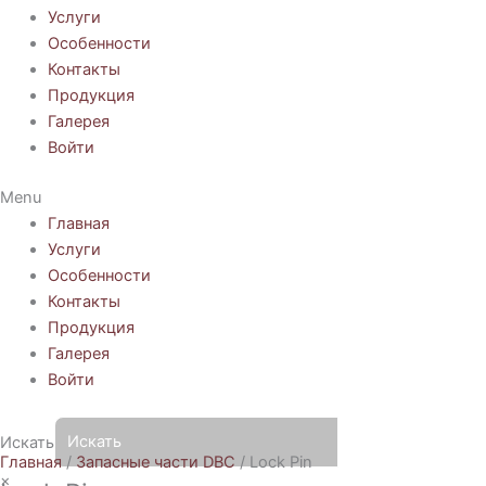
Услуги
Особенности
Контакты
Продукция
Галерея
Войти
Menu
Главная
Услуги
Особенности
Контакты
Продукция
Галерея
Войти
Искать
Главная
/
Запасные части DBC
/ Lock Pin
×