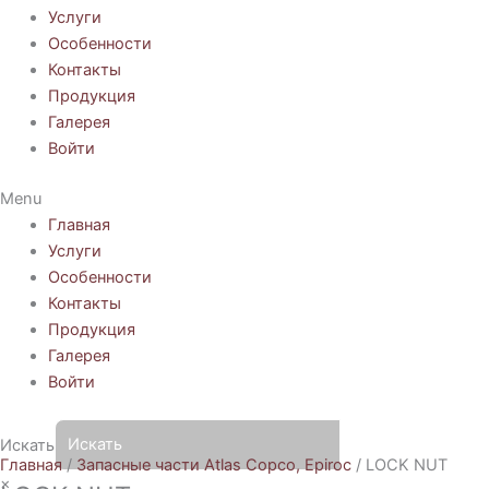
Услуги
Особенности
Контакты
Продукция
Галерея
Войти
Menu
Главная
Услуги
Особенности
Контакты
Продукция
Галерея
Войти
Искать
Главная
/
Запасные части Atlas Copco, Epiroc
/ LOCK NUT
×