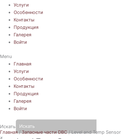
Услуги
Особенности
Контакты
Продукция
Галерея
Войти
Menu
Главная
Услуги
Особенности
Контакты
Продукция
Галерея
Войти
Искать
Главная
/
Запасные части DBC
/ Level and Temp Sensor
×