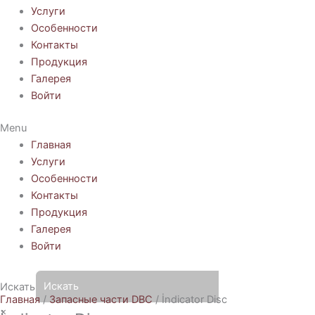
Услуги
Особенности
Контакты
Продукция
Галерея
Войти
Menu
Главная
Услуги
Особенности
Контакты
Продукция
Галерея
Войти
Искать
Главная
/
Запасные части DBC
/ İndicator Disc
×