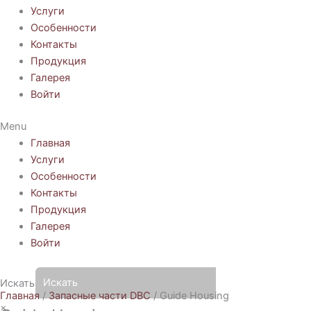
Услуги
Особенности
Контакты
Продукция
Галерея
Войти
Menu
Главная
Услуги
Особенности
Контакты
Продукция
Галерея
Войти
Искать
Главная
/
Запасные части DBC
/ Guide Housing
×