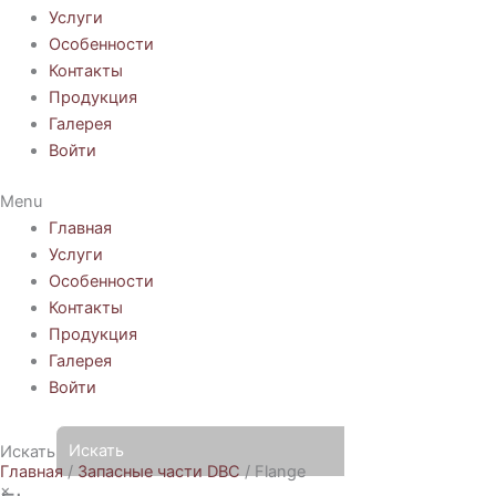
Услуги
Особенности
Контакты
Продукция
Галерея
Войти
Menu
Главная
Услуги
Особенности
Контакты
Продукция
Галерея
Войти
Искать
Главная
/
Запасные части DBC
/ Flange
×