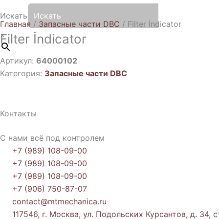
Искать
Главная
/
Запасные части DBC
/ Filter İndicator
×
Filter İndicator
Артикул:
64000102
Категория:
Запасные части DBC
Контакты
С нами всё под контролем
+7 (989) 108-09-00
+7 (989) 108-09-00
+7 (989) 108-09-00
+7 (906) 750-87-07
contact@mtmechanica.ru
117546, г. Москва, ул. Подольских Курсантов, д. 34, с