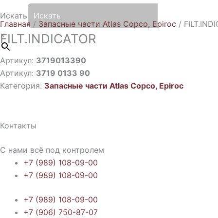
Искать
Главная
/
Запасные части Atlas Copco, Epiroc
/ FILT.IND
×
FILT.INDICATOR
Артикул:
3719013390
Артикул:
3719 0133 90
Категория:
Запасные части Atlas Copco, Epiroc
Контакты
С нами всё под контролем
+7 (989) 108-09-00
+7 (989) 108-09-00
+7 (989) 108-09-00
+7 (906) 750-87-07