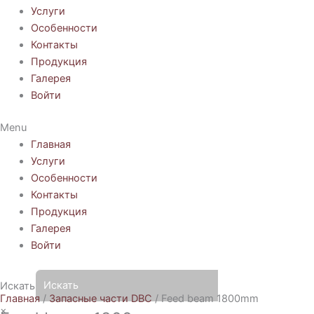
Услуги
Особенности
Контакты
Продукция
Галерея
Войти
Menu
Главная
Услуги
Особенности
Контакты
Продукция
Галерея
Войти
Искать
Главная
/
Запасные части DBC
/ Feed beam 1800mm
×