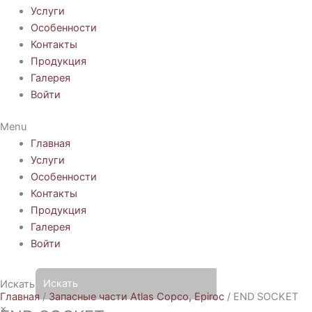
Услуги
Особенности
Контакты
Продукция
Галерея
Войти
Menu
Главная
Услуги
Особенности
Контакты
Продукция
Галерея
Войти
Искать
Главная
/
Запасные части Atlas Copco, Epiroc
/ END SOCKET
×