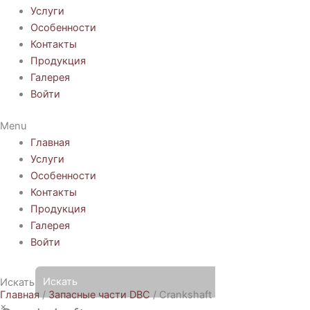
Услуги
Особенности
Контакты
Продукция
Галерея
Войти
Menu
Главная
Услуги
Особенности
Контакты
Продукция
Галерея
Войти
Искать
Главная
/
Запасные части DBC
/ Crankshaft
×