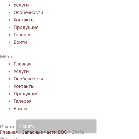
Услуги
Особенности
Контакты
Продукция
Галерея
Войти
Menu
Главная
Услуги
Особенности
Контакты
Продукция
Галерея
Войти
Искать
Главная
/
Запасные части DBC
/ Circlip
×