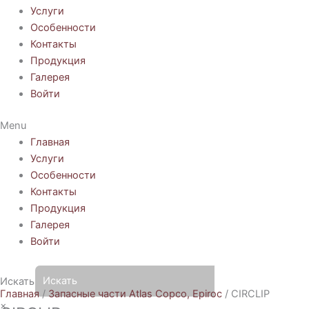
Услуги
Особенности
Контакты
Продукция
Галерея
Войти
Menu
Главная
Услуги
Особенности
Контакты
Продукция
Галерея
Войти
Искать
Главная
/
Запасные части Atlas Copco, Epiroc
/ CIRCLIP
×