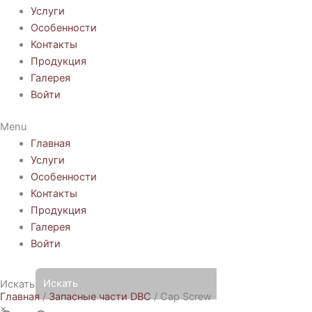
Услуги
Особенности
Контакты
Продукция
Галерея
Войти
Menu
Главная
Услуги
Особенности
Контакты
Продукция
Галерея
Войти
Искать
Главная
/
Запасные части DBC
/ Cap Screw
×