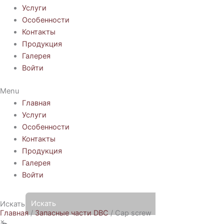
Услуги
Особенности
Контакты
Продукция
Галерея
Войти
Menu
Главная
Услуги
Особенности
Контакты
Продукция
Галерея
Войти
Искать
Главная
/
Запасные части DBC
/ Cap screw
×