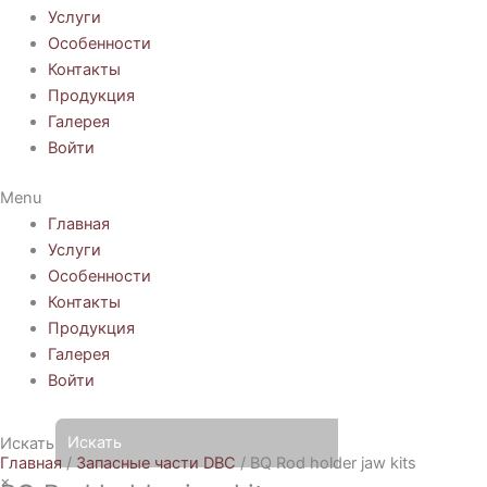
Услуги
Особенности
Контакты
Продукция
Галерея
Войти
Menu
Главная
Услуги
Особенности
Контакты
Продукция
Галерея
Войти
Искать
Главная
/
Запасные части DBC
/ BQ Rod holder jaw kits
×