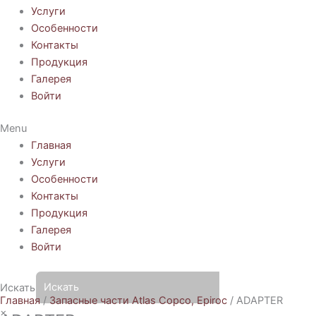
Услуги
Особенности
Контакты
Продукция
Галерея
Войти
Menu
Главная
Услуги
Особенности
Контакты
Продукция
Галерея
Войти
Искать
Главная
/
Запасные части Atlas Copco, Epiroc
/ ADAPTER
×